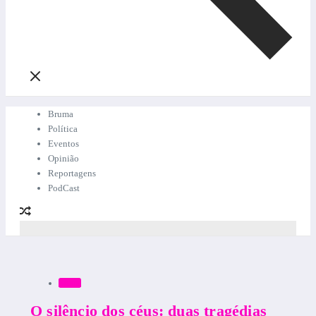
Bruma
Política
Eventos
Opinião
Reportagens
PodCast
Bruma
O silêncio dos céus: duas tragédias